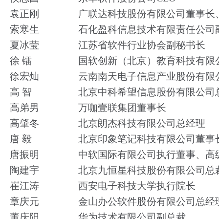
袁正刚
广联达科技股份有限公司董事长
索寒生
石化盈科信息技术有限责任公司
夏冰莹
江苏省软件行业协会副秘书长
徐 镭
国软创新（北京）教育科技有限
徐宏灿
云南南天电子信息产业股份有限
高 智
北京中科希望信息股份有限公司
高弟男
万咖壹联集团董事长
高肇冬
北京朗杰科技有限公司总经理
唐 毅
北京印象笔记科技有限公司董事长
唐振明
中软国际有限公司执行董事、高
陶建宇
北京九恒星科技股份有限公司总
崔江涛
西安电子科技大学执行院长
章庆元
金山办公软件股份有限公司总经
董庆阳
华为技术有限公司副总裁